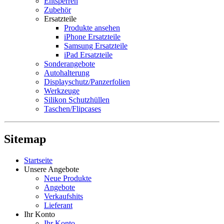
Entsperren
Zubehör
Ersatzteile
Produkte ansehen
iPhone Ersatzteile
Samsung Ersatzteile
iPad Ersatzteile
Sonderangebote
Autohalterung
Displayschutz/Panzerfolien
Werkzeuge
Silikon Schutzhüllen
Taschen/Flipcases
Sitemap
Startseite
Unsere Angebote
Neue Produkte
Angebote
Verkaufshits
Lieferant
Ihr Konto
Ihr Konto