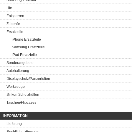
Samsung Zubehör
Htc
Entsperren
Zubehör
Ersatzteile
iPhone Ersatzteile
Samsung Ersatzteile
iPad Ersatzteile
Sonderangebote
Autohalterung
Displayschutz/Panzerfolien
Werkzeuge
Silikon Schutzhüllen
Taschen/Flipcases
INFORMATION
Lieferung
Rechtliche Hinweise