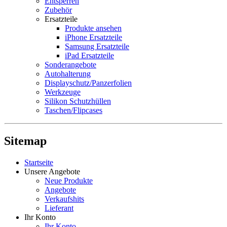
Entsperren
Zubehör
Ersatzteile
Produkte ansehen
iPhone Ersatzteile
Samsung Ersatzteile
iPad Ersatzteile
Sonderangebote
Autohalterung
Displayschutz/Panzerfolien
Werkzeuge
Silikon Schutzhüllen
Taschen/Flipcases
Sitemap
Startseite
Unsere Angebote
Neue Produkte
Angebote
Verkaufshits
Lieferant
Ihr Konto
Ihr Konto