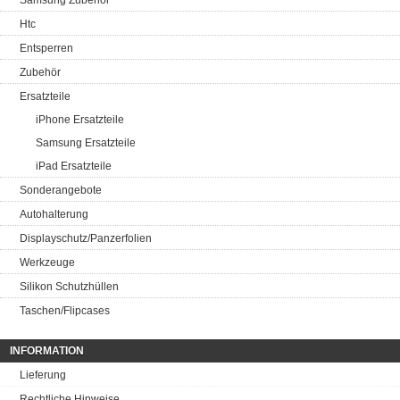
Samsung Zubehör
Htc
Entsperren
Zubehör
Ersatzteile
iPhone Ersatzteile
Samsung Ersatzteile
iPad Ersatzteile
Sonderangebote
Autohalterung
Displayschutz/Panzerfolien
Werkzeuge
Silikon Schutzhüllen
Taschen/Flipcases
INFORMATION
Lieferung
Rechtliche Hinweise