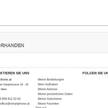
VORHANDEN
KTIEREN SIE UNS
MEIN KONTO
FOLGEN SIE U
phone.at
Meine Bestellungen
Mein Guthaben
ger Hauptstrasse 16 - 18

Meine Adresse
 Wien

Meine persönlichen Daten
43 650 811 52 62
Meine Gutscheine
office@ismartphone.at
Meine Favoriten
Sign out