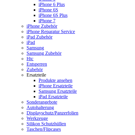
iPhone 6 Plus
iPhone 6S
iPhone 6S Plus
iPhone 7
iPhone Zubehör
iPhone Reparatur Service
iPad Zubehör
iPad
Samsung
Samsung Zubehör
Htc
Entsperren
Zubehör
Ersatzteile
Produkte ansehen
iPhone Ersatzteile
Samsung Ersatzteile
iPad Ersatzteile
Sonderangebote
Autohalterung
Displayschutz/Panzerfolien
Werkzeuge
Silikon Schutzhüllen
Taschen/Flipcases