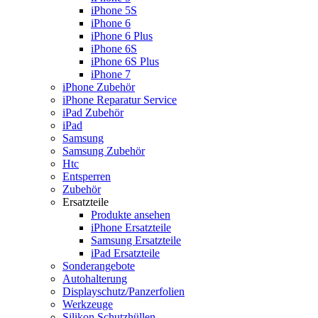
iPhone 5S
iPhone 6
iPhone 6 Plus
iPhone 6S
iPhone 6S Plus
iPhone 7
iPhone Zubehör
iPhone Reparatur Service
iPad Zubehör
iPad
Samsung
Samsung Zubehör
Htc
Entsperren
Zubehör
Ersatzteile
Produkte ansehen
iPhone Ersatzteile
Samsung Ersatzteile
iPad Ersatzteile
Sonderangebote
Autohalterung
Displayschutz/Panzerfolien
Werkzeuge
Silikon Schutzhüllen