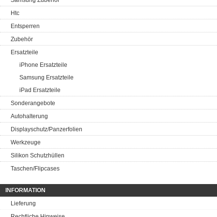
Samsung Zubehör
Htc
Entsperren
Zubehör
Ersatzteile
iPhone Ersatzteile
Samsung Ersatzteile
iPad Ersatzteile
Sonderangebote
Autohalterung
Displayschutz/Panzerfolien
Werkzeuge
Silikon Schutzhüllen
Taschen/Flipcases
INFORMATION
Lieferung
Rechtliche Hinweise