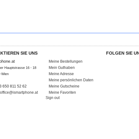
KTIEREN SIE UNS
MEIN KONTO
FOLGEN SIE U
phone.at
Meine Bestellungen
Mein Guthaben
ger Hauptstrasse 16 - 18

Meine Adresse
 Wien

Meine persönlichen Daten
43 650 811 52 62
Meine Gutscheine
office@ismartphone.at
Meine Favoriten
Sign out