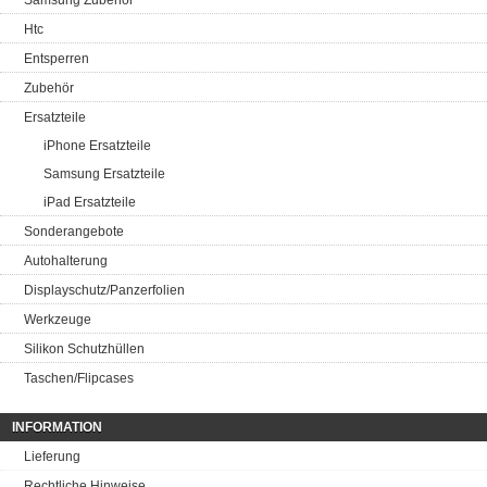
Samsung Zubehör
Htc
Entsperren
Zubehör
Ersatzteile
iPhone Ersatzteile
Samsung Ersatzteile
iPad Ersatzteile
Sonderangebote
Autohalterung
Displayschutz/Panzerfolien
Werkzeuge
Silikon Schutzhüllen
Taschen/Flipcases
INFORMATION
Lieferung
Rechtliche Hinweise