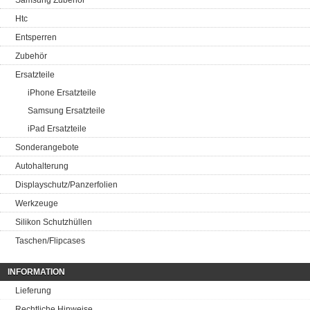
Samsung Zubehör
Htc
Entsperren
Zubehör
Ersatzteile
iPhone Ersatzteile
Samsung Ersatzteile
iPad Ersatzteile
Sonderangebote
Autohalterung
Displayschutz/Panzerfolien
Werkzeuge
Silikon Schutzhüllen
Taschen/Flipcases
INFORMATION
Lieferung
Rechtliche Hinweise