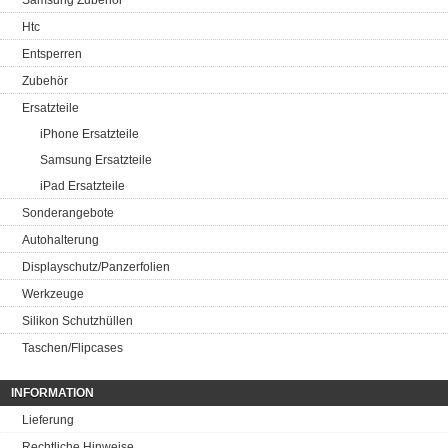
Samsung Zubehör
Htc
Entsperren
Zubehör
Ersatzteile
iPhone Ersatzteile
Samsung Ersatzteile
iPad Ersatzteile
Sonderangebote
Autohalterung
Displayschutz/Panzerfolien
Werkzeuge
Silikon Schutzhüllen
Taschen/Flipcases
INFORMATION
Lieferung
Rechtliche Hinweise