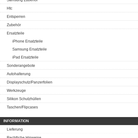
Samsung Zubehör
Htc
Entsperren
Zubehör
Ersatzteile
iPhone Ersatzteile
Samsung Ersatzteile
iPad Ersatzteile
Sonderangebote
Autohalterung
Displayschutz/Panzerfolien
Werkzeuge
Silikon Schutzhüllen
Taschen/Flipcases
INFORMATION
Lieferung
Rechtliche Hinweise