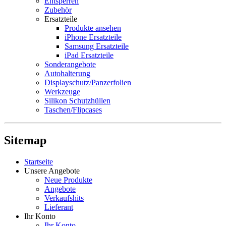
Entsperren
Zubehör
Ersatzteile
Produkte ansehen
iPhone Ersatzteile
Samsung Ersatzteile
iPad Ersatzteile
Sonderangebote
Autohalterung
Displayschutz/Panzerfolien
Werkzeuge
Silikon Schutzhüllen
Taschen/Flipcases
Sitemap
Startseite
Unsere Angebote
Neue Produkte
Angebote
Verkaufshits
Lieferant
Ihr Konto
Ihr Konto