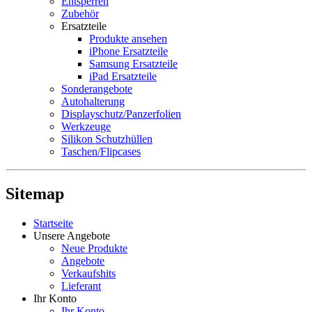
Entsperren
Zubehör
Ersatzteile
Produkte ansehen
iPhone Ersatzteile
Samsung Ersatzteile
iPad Ersatzteile
Sonderangebote
Autohalterung
Displayschutz/Panzerfolien
Werkzeuge
Silikon Schutzhüllen
Taschen/Flipcases
Sitemap
Startseite
Unsere Angebote
Neue Produkte
Angebote
Verkaufshits
Lieferant
Ihr Konto
Ihr Konto